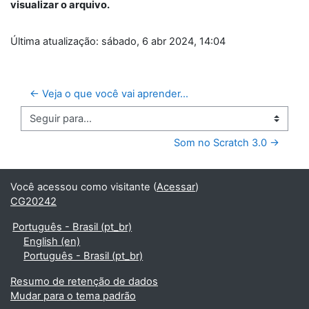
visualizar o arquivo.
Última atualização: sábado, 6 abr 2024, 14:04
← Veja o que você vai aprender...
Seguir para...
Som no Scratch 3.0 →
Você acessou como visitante (
Acessar
)
CG20242
Português - Brasil ‎(pt_br)‎
English ‎(en)‎
Português - Brasil ‎(pt_br)‎
Resumo de retenção de dados
Mudar para o tema padrão