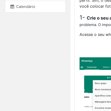
perfil. Sim, o d
você colocar fot
Calendário
1-
Crie o seu 
problema. O impo
Acesse o seu wha