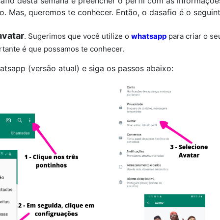
esafio desta semana é preencher o perfil com as informaç
o. Mas, queremos te conhecer. Então, o dasafio é o seguint
avatar
. Sugerimos que você utilize o
whatsapp
para criar o s
rtante é que possamos te conhecer.
tsapp (versão atual) e siga os passos abaixo: