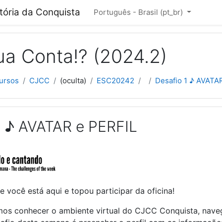
cipal
itória da Conquista
Português - Brasil ‎(pt_br)‎
ua Conta!? (2024.2)
ursos
CJCC
(oculta)
ESC20242
Desafio 1 ♪ AVATA
1 ♪ AVATAR e PERFIL
 você está aqui e topou participar da oficina!
os conhecer o ambiente virtual do CJCC Conquista, naveg