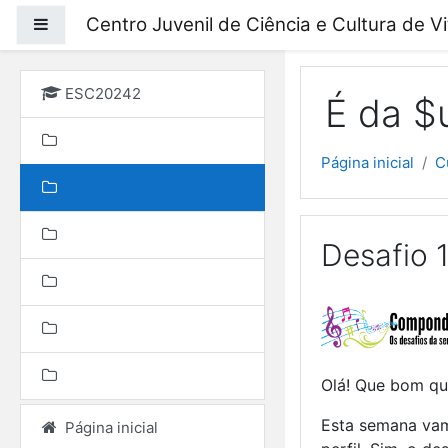
Ir para o conteúdo prin
Centro Juvenil de Ciência e Cultura de V
Painel lateral
ESC20242
É da $
Página inicial
C
Desafio 
Olá! Que bom que
Esta semana vam
Página inicial