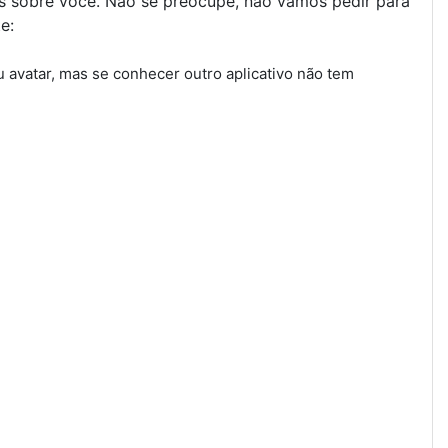
ões sobre você. Não se preocupe, não vamos pedir para
e:
eu avatar, mas se conhecer outro aplicativo não tem