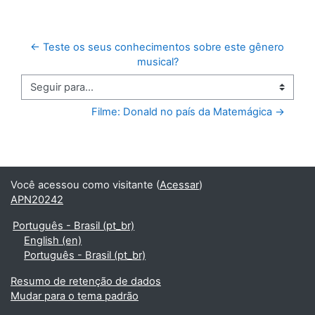
← Teste os seus conhecimentos sobre este gênero 
musical?
Seguir para...
Filme: Donald no país da Matemágica →
Você acessou como visitante (
Acessar
)
APN20242
Português - Brasil ‎(pt_br)‎
English ‎(en)‎
Português - Brasil ‎(pt_br)‎
Resumo de retenção de dados
Mudar para o tema padrão