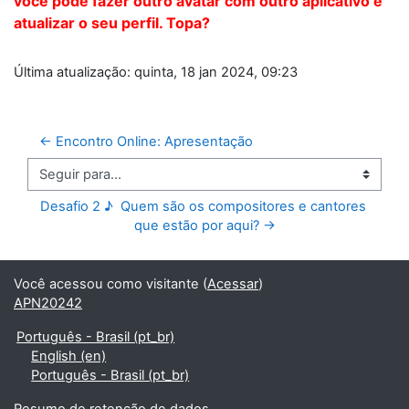
você pode fazer outro avatar com outro aplicativo e
atualizar o seu perfil. Topa?
Última atualização: quinta, 18 jan 2024, 09:23
← Encontro Online: Apresentação
Seguir para...
Desafio 2 ♪  Quem são os compositores e cantores 
que estão por aqui? →
Você acessou como visitante (
Acessar
)
APN20242
Português - Brasil ‎(pt_br)‎
English ‎(en)‎
Português - Brasil ‎(pt_br)‎