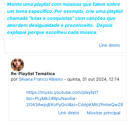
Monte uma playlist com músicas que falem sobre
um tema específico. Por exemplo, crie uma playlist
chamada "lutas e conquistas" com canções que
abordem desigualdade e preconceito. Depois
explique porque escolheu cada música.
Link direto
Re: Playlist Temática
Em resposta à Primeiro post
por
Silvana Franco Ribeiro
-
quinta, 31 out 2024, 12:14
https://music.youtube.com/playlist?
list=PLyMk24RpuNao6w-
2OA3AwjojEKoPyGrcl&si=CddpKMh2fmtwQwZ6
Link direto
Mostrar principal