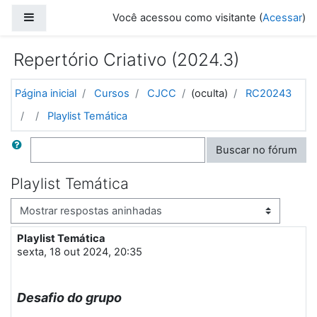
Ir para o conteúdo principal
Painel lateral
Você acessou como visitante (
Acessar
)
Repertório Criativo (2024.3)
Página inicial
Cursos
CJCC
(oculta)
RC20243
Playlist Temática
Buscar
Buscar no fórum
Playlist Temática
Modo de visualização
Playlist Temática
Número de respostas: 1
sexta, 18 out 2024, 20:35
Desafio do grupo