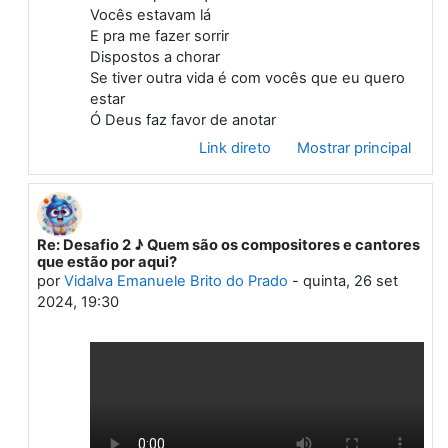
Vocês estavam lá
E pra me fazer sorrir
Dispostos a chorar
Se tiver outra vida é com vocês que eu quero
estar
Ó Deus faz favor de anotar
Link direto
Mostrar principal
Re: Desafio 2 ♪ Quem são os compositores e cantores
Em resposta à Primeiro post
que estão por aqui?
por
Vidalva Emanuele Brito do Prado
-
quinta, 26 set
2024, 19:30