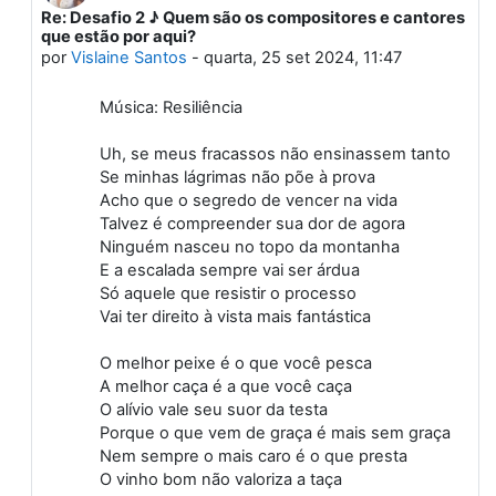
Re: Desafio 2 ♪ Quem são os compositores e cantores
Em resposta à Primeiro post
que estão por aqui?
por
Vislaine Santos
-
quarta, 25 set 2024, 11:47
Música: Resiliência
Uh, se meus fracassos não ensinassem tanto
Se minhas lágrimas não põe à prova
Acho que o segredo de vencer na vida
Talvez é compreender sua dor de agora
Ninguém nasceu no topo da montanha
E a escalada sempre vai ser árdua
Só aquele que resistir o processo
Vai ter direito à vista mais fantástica
O melhor peixe é o que você pesca
A melhor caça é a que você caça
O alívio vale seu suor da testa
Porque o que vem de graça é mais sem graça
Nem sempre o mais caro é o que presta
O vinho bom não valoriza a taça