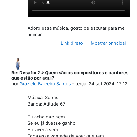
Adoro essa música, gosto de escutar para me
animar
Link direto
Mostrar principal
Re: Desafio 2 ♪ Quem são os compositores e cantores
Em resposta à Primeiro post
que estão por aqui?
por
Graziele Baleeiro Santos
-
terça, 24 set 2024, 17:12
Música: Sonho
Banda: Atitude 67
Eu acho que nem
Se eu já tivesse ganho
Eu viveria sem
Toda essa vontade de voar que tem