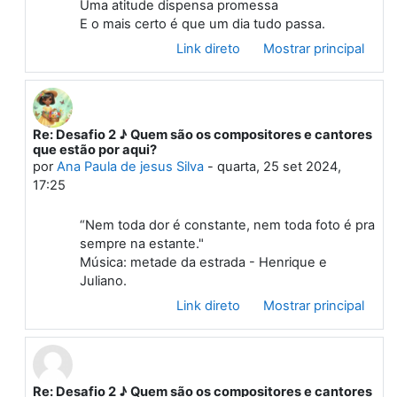
Uma atitude dispensa promessa
E o mais certo é que um dia tudo passa.
Link direto
Mostrar principal
Re: Desafio 2 ♪ Quem são os compositores e cantores
Em resposta à Primeiro post
que estão por aqui?
por
Ana Paula de jesus Silva
-
quarta, 25 set 2024,
17:25
“Nem toda dor é constante, nem toda foto é pra
sempre na estante."
Música: metade da estrada - Henrique e
Juliano.
Link direto
Mostrar principal
Re: Desafio 2 ♪ Quem são os compositores e cantores
Em resposta à Primeiro post