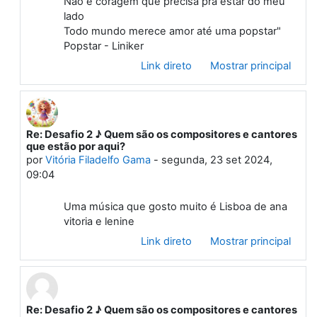
Não é coragem que precisa pra estar do meu
lado
Todo mundo merece amor até uma popstar"
Popstar - Liniker
Link direto
Mostrar principal
Re: Desafio 2 ♪ Quem são os compositores e cantores
Em resposta à Primeiro post
que estão por aqui?
por
Vitória Filadelfo Gama
-
segunda, 23 set 2024,
09:04
Uma música que gosto muito é Lisboa de ana
vitoria e lenine
Link direto
Mostrar principal
Re: Desafio 2 ♪ Quem são os compositores e cantores
Em resposta à Primeiro post