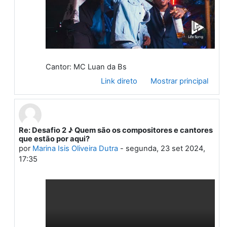
Vídeo
Cantor: MC Luan da Bs
Link direto
Mostrar principal
Re: Desafio 2 ♪ Quem são os compositores e cantores
Em resposta à Primeiro post
que estão por aqui?
por
Marina Isis Oliveira Dutra
-
segunda, 23 set 2024,
17:35