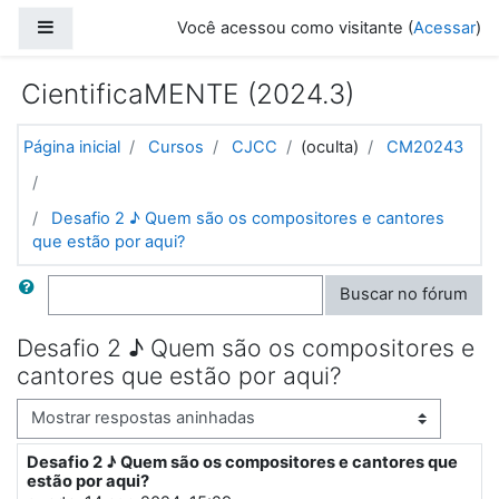
Ir para o conteúdo principal
Painel lateral
Você acessou como visitante (
Acessar
)
CientificaMENTE (2024.3)
Página inicial
Cursos
CJCC
(oculta)
CM20243
Desafio 2 ♪ Quem são os compositores e cantores
que estão por aqui?
Buscar
Buscar no fórum
Desafio 2 ♪ Quem são os compositores e
cantores que estão por aqui?
Modo de visualização
Desafio 2 ♪ Quem são os compositores e cantores que
Número de respostas: 13
estão por aqui?