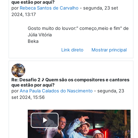
que estão por aqui?
por
Rebeca Santos de Carvalho
-
segunda, 23 set
2024, 13:17
Gosto muito do louvor:" começo,meio e fim" de
Júlia Vitória
Beka
Link direto
Mostrar principal
Re: Desafio 2 ♪ Quem são os compositores e cantores
Em resposta à Primeiro post
que estão por aqui?
por
Ana Paula Calados do Nascimento
-
segunda, 23
set 2024, 15:56
Tocar