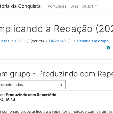
cipal
itória da Conquista
Português - Brasil ‎(pt_br)‎
plicando a Redação (20
ursos
CJCC
(oculta)
DR20243
Desafio em grupo -
Buscar
em grupo - Produzindo com Repe
o - Produzindo com Repertório
stas: 12
24, 16:34
i como seu grupo articulou o repertório indicado com os temas