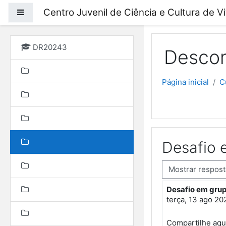
Ir para o conteúdo prin
Centro Juvenil de Ciência e Cultura de V
Painel lateral
DR20243
Descom
Página inicial
C
Desafio 
Modo de visualização
Desafio em grup
Número de respo
terça, 13 ago 20
Compartilhe aqu