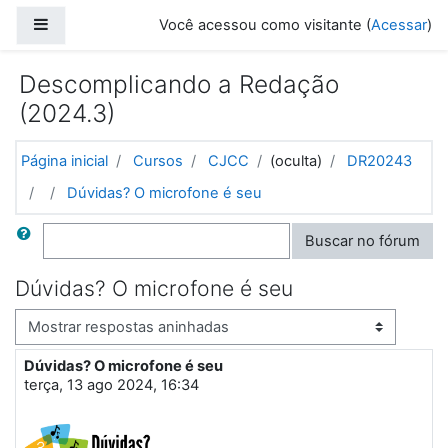
Ir para o conteúdo principal
Painel lateral
Você acessou como visitante (
Acessar
)
Descomplicando a Redação
(2024.3)
Página inicial
Cursos
CJCC
(oculta)
DR20243
Dúvidas? O microfone é seu
Buscar
Buscar no fórum
Dúvidas? O microfone é seu
Modo de visualização
Dúvidas? O microfone é seu
Número de respostas: 2
terça, 13 ago 2024, 16:34