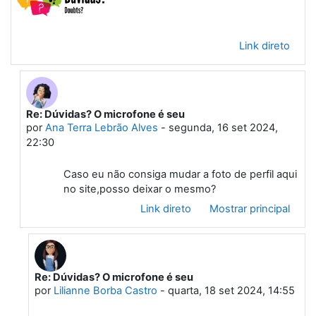
Link direto
Re: Dúvidas? O microfone é seu
Em resposta à Primeiro post
por
Ana Terra Lebrão Alves
-
segunda, 16 set 2024,
22:30
Caso eu não consiga mudar a foto de perfil aqui
no site,posso deixar o mesmo?
Link direto
Mostrar principal
Re: Dúvidas? O microfone é seu
Em resposta à Ana Terra Lebrão Alves
por
Lilianne Borba Castro
-
quarta, 18 set 2024, 14:55