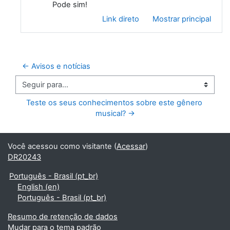
Pode sim!
Link direto
Mostrar principal
← Avisos e notícias
Seguir para...
Teste os seus conhecimentos sobre este gênero 
musical? →
Você acessou como visitante (
Acessar
)
DR20243
Português - Brasil ‎(pt_br)‎
English ‎(en)‎
Português - Brasil ‎(pt_br)‎
Resumo de retenção de dados
Mudar para o tema padrão