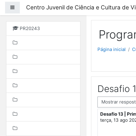
Ir para o conteúdo prin
Centro Juvenil de Ciência e Cultura de V
Painel lateral
PR20243
Progra
Página inicial
C
Desafio 1
Modo de visualização
Desafio 13 | Pri
Número de respo
terça, 13 ago 20