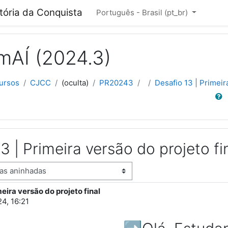
cipal
itória da Conquista
Português - Brasil ‎(pt_br)‎
mAÍ (2024.3)
ursos
CJCC
(oculta)
PR20243
Desafio 13 | Primeir
Buscar
3 | Primeira versão do projeto fi
meira versão do projeto final
stas: 0
24, 16:21