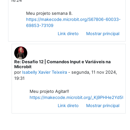
16:24
Meu projeto semana 8.
https://makecode.microbit.org/S67806-60033-
69853-73109
Link direto
Mostrar principal
Re: Desafio 12 | Comandos Input e Variáveis na
Em resposta à Eliza Crístile Soares Leal
Microbit
por
Isabelly Xavier Teixeira
-
segunda, 11 nov 2024,
19:31
Meu projeto Agitar!!
https://makecode.microbit.org/_Kj9PHHe2Yd5U
Link direto
Mostrar principal