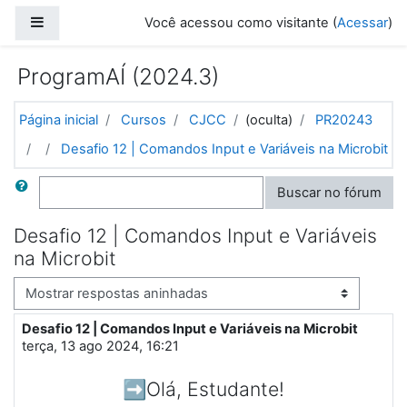
Ir para o conteúdo principal
Painel lateral
Você acessou como visitante (
Acessar
)
ProgramAÍ (2024.3)
Página inicial
Cursos
CJCC
(oculta)
PR20243
Desafio 12 | Comandos Input e Variáveis na Microbit
Buscar
Buscar no fórum
Desafio 12 | Comandos Input e Variáveis
na Microbit
Modo de visualização
Desafio 12 | Comandos Input e Variáveis na Microbit
Número de respostas: 2
terça, 13 ago 2024, 16:21
➡️Olá, Estudante!