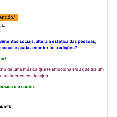
imentos sociais, altera a estética das pessoas,
essoas e ajuda a manter as tradições?
der!
cho de uma música que te emociona e/ou que diz um
eus interesses, desejos...
úsica e o cantor.
ONDER