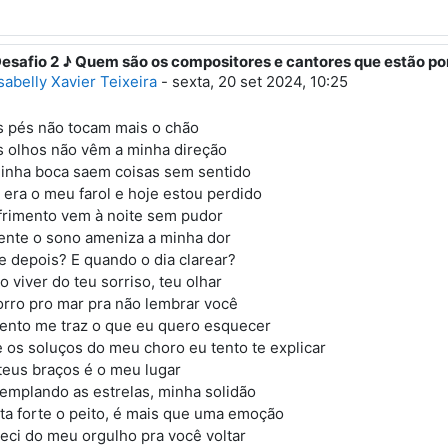
Desafio 2 ♪ Quem são os compositores e cantores que estão po
esposta à Primeiro post
sabelly Xavier Teixeira
-
sexta, 20 set 2024, 10:25
 pés não tocam mais o chão
 olhos não vêm a minha direção
inha boca saem coisas sem sentido
 era o meu farol e hoje estou perdido
frimento vem à noite sem pudor
nte o sono ameniza a minha dor
e depois? E quando o dia clarear?
 viver do teu sorriso, teu olhar
orro pro mar pra não lembrar você
vento me traz o que eu quero esquecer
e os soluços do meu choro eu tento te explicar
teus braços é o meu lugar
emplando as estrelas, minha solidão
ta forte o peito, é mais que uma emoção
eci do meu orgulho pra você voltar