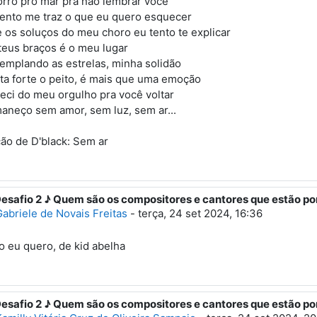
orro pro mar pra não lembrar você
vento me traz o que eu quero esquecer
e os soluços do meu choro eu tento te explicar
teus braços é o meu lugar
emplando as estrelas, minha solidão
ta forte o peito, é mais que uma emoção
eci do meu orgulho pra você voltar
aneço sem amor, sem luz, sem ar...
ão de D'black: Sem ar
Desafio 2 ♪ Quem são os compositores e cantores que estão po
esposta à Primeiro post
abriele de Novais Freitas
-
terça, 24 set 2024, 16:36
 eu quero, de kid abelha
Desafio 2 ♪ Quem são os compositores e cantores que estão po
esposta à Primeiro post