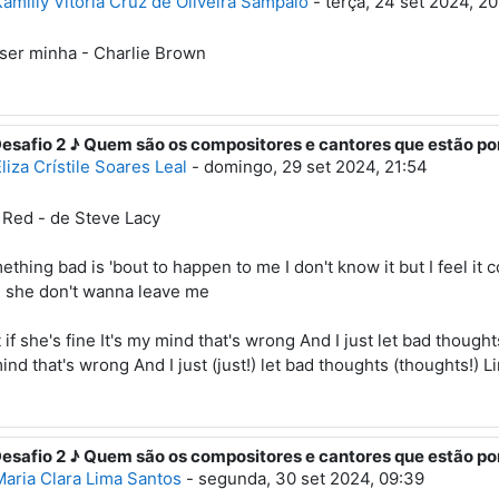
amilly Vitória Cruz de Oliveira Sampaio
-
terça, 24 set 2024, 20
ser minha - Charlie Brown
Desafio 2 ♪ Quem são os compositores e cantores que estão po
esposta à Primeiro post
liza Crístile Soares Leal
-
domingo, 29 set 2024, 21:54
 Red - de Steve Lacy
thing bad is 'bout to happen to me I don't know it but I feel it
 she don't wanna leave me
if she's fine It's my mind that's wrong And I just let bad thoughts L
nd that's wrong And I just (just!) let bad thoughts (thoughts!) Li
Desafio 2 ♪ Quem são os compositores e cantores que estão po
esposta à Primeiro post
Maria Clara Lima Santos
-
segunda, 30 set 2024, 09:39