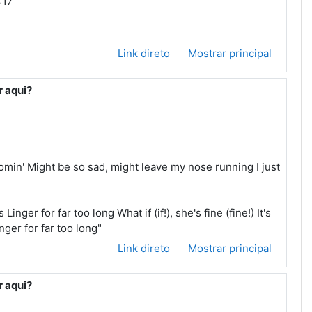
:17
Link direto
Mostrar principal
r aqui?
 comin' Might be so sad, might leave my nose running I just
inger for far too long What if (if!), she's fine (fine!) It's
nger for far too long"
Link direto
Mostrar principal
r aqui?