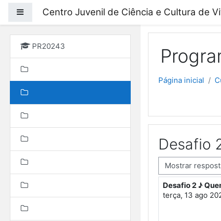
Ir para o conteúdo prin
Centro Juvenil de Ciência e Cultura de V
Painel lateral
PR20243
Progra
Página inicial
C
Desafio 
Modo de visualização
Desafio 2 ♪ Que
Número de respo
terça, 13 ago 20