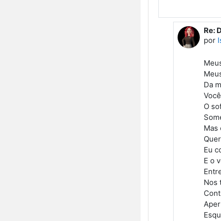
Re: 
Em r
por
I
Meus
Meus
Da m
Você
O so
Some
Mas 
Quero
Eu c
E o 
Entr
Nos 
Cont
Aper
Esqu