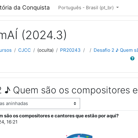
cipal
itória da Conquista
Português - Brasil ‎(pt_br)‎
mAÍ (2024.3)
ursos
CJCC
(oculta)
PR20243
Desafio 2 ♪ Quem sã
Buscar
2 ♪ Quem são os compositores e 
m são os compositores e cantores que estão por aqui?
stas: 5
24, 16:21