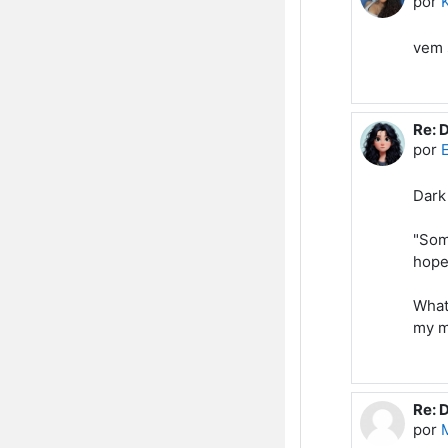
por
K
vem 
Re: 
Em r
por
E
Dark
"Some
hope
What 
my mi
Re: 
Em r
por