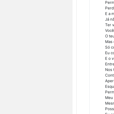
Perm
Perdi
E a 
Já n
Ter 
Você
O te
Mas 
Só c
Eu c
E o 
Entr
Nos 
Cont
Aper
Esqu
Perm
Meu 
Mesm
Poss