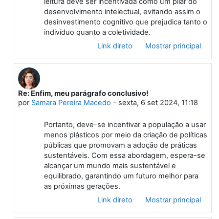
leitura deve ser incentivada como um pilar do
desenvolvimento intelectual, evitando assim o
desinvestimento cognitivo que prejudica tanto o
indivíduo quanto a coletividade.
Link direto
Mostrar principal
Re: Enfim, meu parágrafo conclusivo!
Em resposta à Primeiro post
por
Samara Pereira Macedo
-
sexta, 6 set 2024, 11:18
Portanto, deve-se incentivar a população a usar
menos plásticos por meio da criação de políticas
públicas que promovam a adoção de práticas
sustentáveis. Com essa abordagem, espera-se
alcançar um mundo mais sustentável e
equilibrado, garantindo um futuro melhor para
as próximas gerações.
Link direto
Mostrar principal