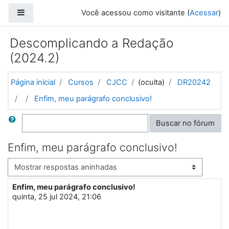
Ir para o conteúdo principal
Painel lateral
Você acessou como visitante (
Acessar
)
Descomplicando a Redação
(2024.2)
Página inicial
Cursos
CJCC
(oculta)
DR20242
Enfim, meu parágrafo conclusivo!
Buscar
Buscar no fórum
Enfim, meu parágrafo conclusivo!
Modo de visualização
Enfim, meu parágrafo conclusivo!
Número de respostas: 6
quinta, 25 jul 2024, 21:06
Número de respostas: 2