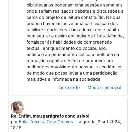
bibliotecários poderiam criar sessões semanais
onde seriam realizados debates e discussões a
cerca do projeto de leitura constituído. Na qual,
poderia haver inclusive uma participação dos
familiares onde eles iriam adquirir esse hábito
para seu lar e assim estimular os filhos. Afim de,
fortalecer ás habilidades de compreensão
textual, enriquecimento do vocabulário,
estímulo ao pensamento crítico e melhoria da
formação cognitiva. Além de promover um
melhor desenvolvimento pessoal e acadêmico,
de modo que possa levar a uma participação
mais ativa e informada na sociedade.
Link direto
Mostrar principal
Re: Enfim, meu parágrafo conclusivo!
Em resposta à Primeiro post
por
Erika Teixeira Cruz Chaves
-
segunda, 2 set 2024,
18:18