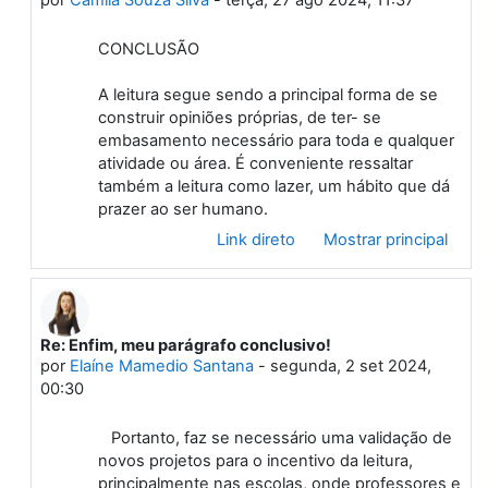
por
Camila Souza Silva
-
terça, 27 ago 2024, 11:37
CONCLUSÃO
A leitura segue sendo a principal forma de se
construir opiniões próprias, de ter- se
embasamento necessário para toda e qualquer
atividade ou área. É conveniente ressaltar
também a leitura como lazer, um hábito que dá
prazer ao ser humano.
Link direto
Mostrar principal
Re: Enfim, meu parágrafo conclusivo!
Em resposta à Primeiro post
por
Elaíne Mamedio Santana
-
segunda, 2 set 2024,
00:30
Portanto, faz se necessário uma validação de
novos projetos para o incentivo da leitura,
principalmente nas escolas, onde professores e