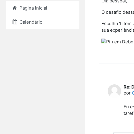
Olá pessoal,
Página inicial
O desafio dess
Calendário
Escolha 1 item
sua experiência
Re: 
Em r
por
Eu e
taref