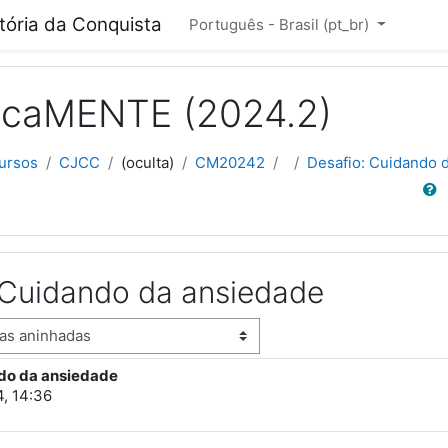
cipal
itória da Conquista
Português - Brasil ‎(pt_br)‎
ficaMENTE (2024.2)
ursos
CJCC
(oculta)
CM20242
Desafio: Cuidando 
Buscar
 Cuidando da ansiedade
do da ansiedade
stas: 2
4, 14:36