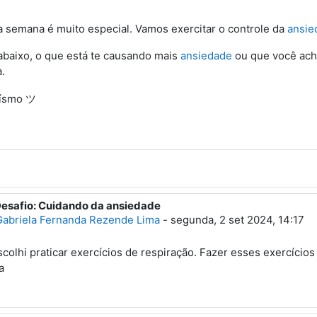
a semana é muito especial. Vamos exercitar o controle da
ansie
 abaixo, o que está te causando mais
ansiedade
ou que você ach
.
Desafio: Cuidando da ansiedade
esposta à Primeiro post
Gabriela Fernanda Rezende Lima
-
segunda, 2 set 2024, 14:17
scolhi praticar exercícios de respiração. Fazer esses exercício
a