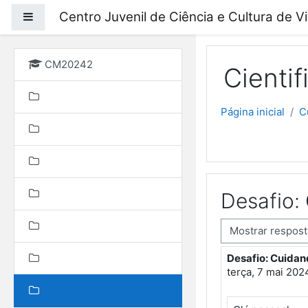
Ir para o conteúdo prin
Centro Juvenil de Ciência e Cultura de V
Painel lateral
CM20242
Cienti
Página inicial
C
Desafio:
Modo de visualização
Desafio: Cuidan
Número de respo
terça, 7 mai 202