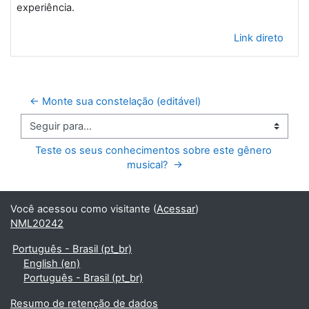
experiência.
Link direto
← Monte sua constelação (editável)
Seguir para...
Teste os seus conhecimentos sobre este gênero 
musical?  →
Você acessou como visitante (
Acessar
)
NML20242
Português - Brasil ‎(pt_br)‎
English ‎(en)‎
Português - Brasil ‎(pt_br)‎
Resumo de retenção de dados