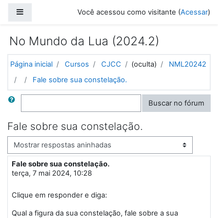
Ir para o conteúdo principal
Painel lateral
Você acessou como visitante (
Acessar
)
No Mundo da Lua (2024.2)
Página inicial
Cursos
CJCC
(oculta)
NML20242
Fale sobre sua constelação.
Buscar
Buscar no fórum
Fale sobre sua constelação.
Modo de visualização
Fale sobre sua constelação.
Número de respostas: 0
terça, 7 mai 2024, 10:28
Clique em responder e diga:
Qual a figura da sua constelação, fale sobre a sua