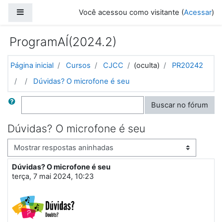
Ir para o conteúdo principal
Painel lateral
Você acessou como visitante (
Acessar
)
ProgramAÍ(2024.2)
Página inicial
Cursos
CJCC
(oculta)
PR20242
Dúvidas? O microfone é seu
Buscar
Buscar no fórum
Dúvidas? O microfone é seu
Modo de visualização
Dúvidas? O microfone é seu
Número de respostas: 0
terça, 7 mai 2024, 10:23