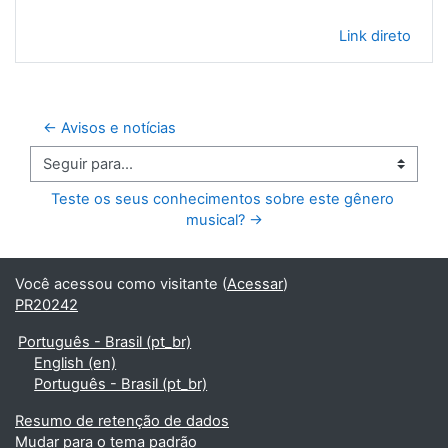
Link direto
← Avisos e notícias
Seguir para...
Teste os seus conhecimentos sobre este gênero 
musical? →
Você acessou como visitante (
Acessar
)
PR20242
Português - Brasil ‎(pt_br)‎
English ‎(en)‎
Português - Brasil ‎(pt_br)‎
Resumo de retenção de dados
Mudar para o tema padrão