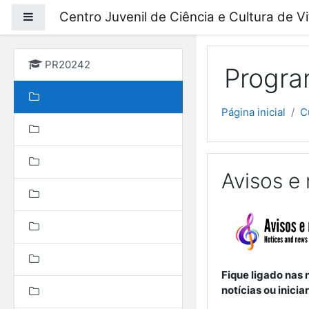
Ir para o conteúdo prin
Centro Juvenil de Ciência e Cultura de V
Painel lateral
PR20242
Progra
Página inicial
C
Avisos e 
Fique ligado nas 
notícias ou inici