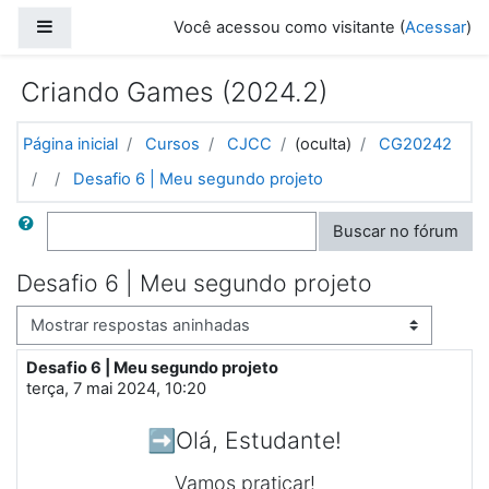
Ir para o conteúdo principal
Painel lateral
Você acessou como visitante (
Acessar
)
Criando Games (2024.2)
Página inicial
Cursos
CJCC
(oculta)
CG20242
Desafio 6 | Meu segundo projeto
Buscar
Buscar no fórum
Desafio 6 | Meu segundo projeto
Modo de visualização
Desafio 6 | Meu segundo projeto
Número de respostas: 1
terça, 7 mai 2024, 10:20
➡️Olá, Estudante!
Vamos praticar!