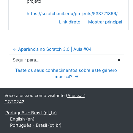
projeto
https://scratch.mit.edu/projects/533721866/
Link direto
Mostrar principal
← Aparência no Scratch 3.0 | Aula #04
Seguir para...
Teste os seus conhecimentos sobre este gênero 
musical?  →
Você acessou como visitante (
Acessar
)
CG20242
Português - Brasil ‎(pt_br)‎
English ‎(en)‎
Português - Brasil ‎(pt_br)‎