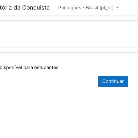
cipal
itória da Conquista
Português - Brasil ‎(pt_br)‎
ndisponível para estudantes
Continuar