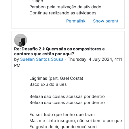
Oi Iago
Parabén pela realização da atividade.
Continue realizando as atividades
Permalink
Show parent
Re: Desafio 2 ♪ Quem são os compositores e
In reply to Iago Costa Nunes
cantores que estão por aqui?
by
Suellen Santos Sousa
-
Thursday, 4 July 2024, 4:11
PM
Lágrimas (part. Gael Costa)
Baco Exu do Blues
Beleza são coisas acessas por dentro
Beleza são coisas acessas por dentro
Eu sei, tudo que tenho que fazer
Mas me sinto inseguro, não sei bem o por que
Eu gosto de rir, quando você sorri