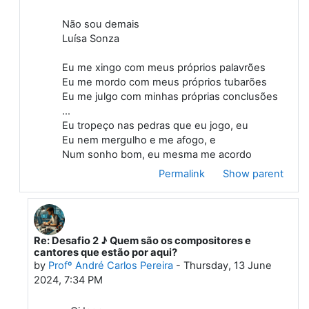
Não sou demais
Luísa Sonza
Eu me xingo com meus próprios palavrões
Eu me mordo com meus próprios tubarões
Eu me julgo com minhas próprias conclusões
…
Eu tropeço nas pedras que eu jogo, eu
Eu nem mergulho e me afogo, e
Num sonho bom, eu mesma me acordo
Permalink
Show parent
Re: Desafio 2 ♪ Quem são os compositores e
In reply to Iago Costa Nunes
cantores que estão por aqui?
by
Profº André Carlos Pereira
-
Thursday, 13 June
2024, 7:34 PM