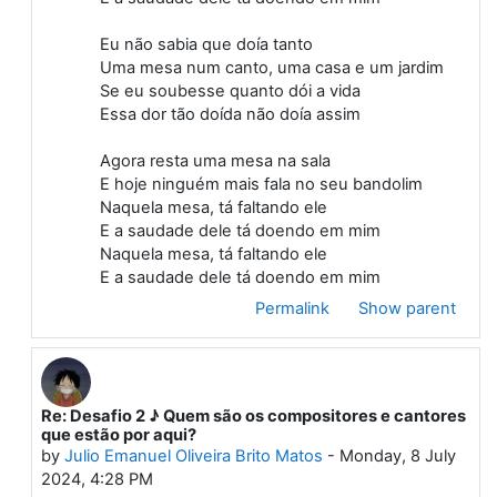
Eu não sabia que doía tanto
Uma mesa num canto, uma casa e um jardim
Se eu soubesse quanto dói a vida
Essa dor tão doída não doía assim
Agora resta uma mesa na sala
E hoje ninguém mais fala no seu bandolim
Naquela mesa, tá faltando ele
E a saudade dele tá doendo em mim
Naquela mesa, tá faltando ele
E a saudade dele tá doendo em mim
Permalink
Show parent
Re: Desafio 2 ♪ Quem são os compositores e cantores
In reply to First post
que estão por aqui?
by
Julio Emanuel Oliveira Brito Matos
-
Monday, 8 July
2024, 4:28 PM