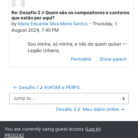
Re: Desafio 2 ♪ Quem são os compositores e cantores
In reply to First post
que estão por aqui?
by
Maria Eduarda Silva Meira Santos
-
Thursday, 1
August 2024, 7:40 PM
Sou minha, só minha, e não de quem quiser —
Legião Urbana,
Permalink
Show parent
← Desafio 1 ♪ AVATAR e PERFIL
Jump to...
Desafio 3 ♪  Meu diário online →
You are currently using guest access (
Log in
)
PR20242