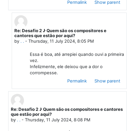
Permalink
Show parent
Re: Desafio 2 ♪ Quem são os compositores e
In reply to Julio Emanuel Oliveira Brito Matos
cantores que estão por aqui?
by
. .
-
Thursday, 11 July 2024, 8:05 PM
Essa é boa, até arrepiei quando ouvi a primeira
vez.
Infelizmente, ele deixou que a dor o
corrompesse.
Permalink
Show parent
Re: Desafio 2 ♪ Quem são os compositores e cantores
In reply to First post
que estão por aqui?
by
. .
-
Thursday, 11 July 2024, 8:08 PM