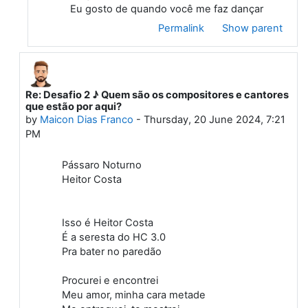
Eu gosto de quando você me faz dançar
Permalink
Show parent
Re: Desafio 2 ♪ Quem são os compositores e cantores
In reply to First post
que estão por aqui?
by
Maicon Dias Franco
-
Thursday, 20 June 2024, 7:21
PM
Pássaro Noturno
Heitor Costa
Isso é Heitor Costa
É a seresta do HC 3.0
Pra bater no paredão
Procurei e encontrei
Meu amor, minha cara metade