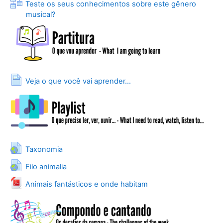
Teste os seus conhecimentos sobre este gênero
Lesson
musical?
Page
Veja o que você vai aprender...
URL
Taxonomia
URL
Filo animalia
File
Animais fantásticos e onde habitam