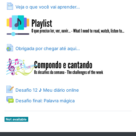
Page
Veja o que você vai aprender...
URL
Obrigada por chegar até aqui...
Journal
Desafio 12 ♪ Meu diário online
Forum
Desafio final: Palavra mágica
Not available