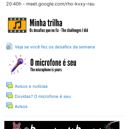
20:40h
-
meet.google.com/rho-kvxy-rau
URL
Veja se você fez os desafios da semana
Forum
Avisos e notícias
Forum
Dúvidas? O microfone é seu
Forum
Avisos