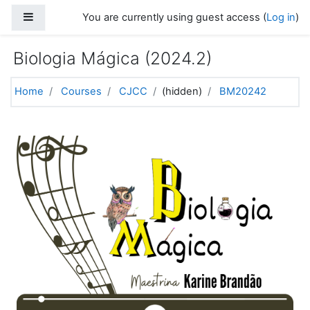
Skip to main content
Side panel
You are currently using guest access (
Log in
)
Biologia Mágica (2024.2)
Home
Courses
CJCC
(hidden)
BM20242
Topic outline