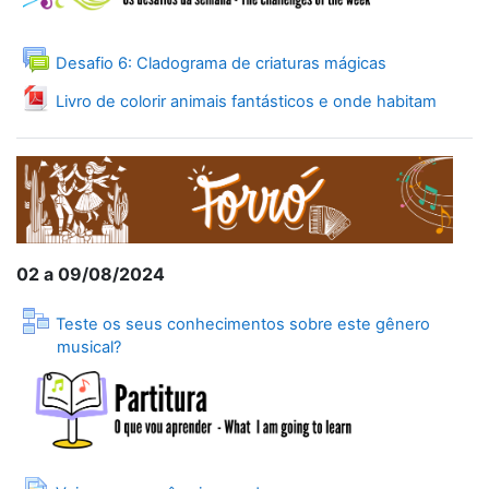
Forum
Desafio 6: Cladograma de criaturas mágicas
File
Livro de colorir animais fantásticos e onde habitam
02 a 09/08/2024
Teste os seus conhecimentos sobre este gênero
Lesson
musical?
Page