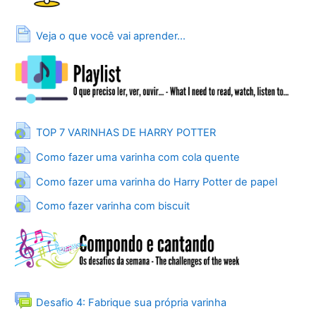
Page
Veja o que você vai aprender...
URL
TOP 7 VARINHAS DE HARRY POTTER
URL
Como fazer uma varinha com cola quente
URL
Como fazer uma varinha do Harry Potter de papel
URL
Como fazer varinha com biscuit
Forum
Desafio 4: Fabrique sua própria varinha