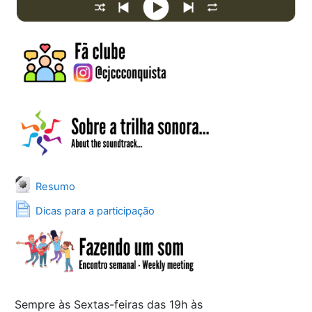
File
Resumo
Page
Dicas para a participação
Sempre às Sextas-feiras das 19h às