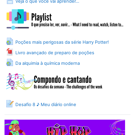
Veja o que você vai aprender...
URL
Poções mais perigosas da série Harry Potter!
File
Livro avançado de preparo de poções
URL
Da alquimia à química moderna
Journal
Desafio 8 ♪ Meu diário online