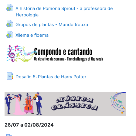
A história de Pomona Sprout - a professora de
URL
Herbologia
URL
Grupos de plantas - Mundo trouxa
URL
Xilema e floema
Glossary
Desafio 5: Plantas de Harry Potter
26/07 a 02/08/2024