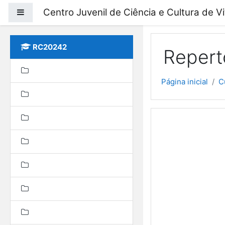
Ir para o conteúdo prin
Centro Juvenil de Ciência e Cultura de V
Painel lateral
RC20242
Repertó
Página inicial
C
Program