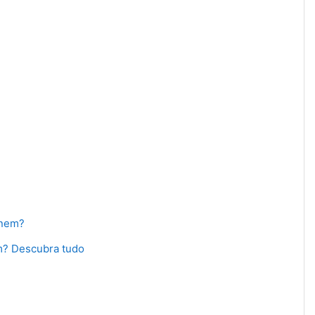
URL
Enem?
URL
em? Descubra tudo