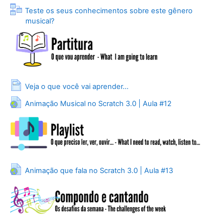
Teste os seus conhecimentos sobre este gênero
Lição
musical?
Página
Veja o que você vai aprender...
URL
Animação Musical no Scratch 3.0 | Aula #12
URL
Animação que fala no Scratch 3.0 | Aula #13