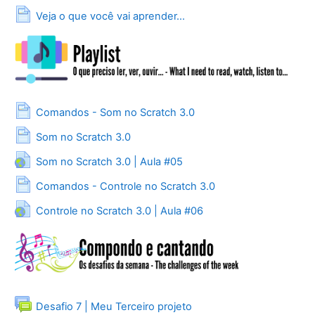
Página
Veja o que você vai aprender...
Página
Comandos - Som no Scratch 3.0
Página
Som no Scratch 3.0
URL
Som no Scratch 3.0 | Aula #05
Página
Comandos - Controle no Scratch 3.0
URL
Controle no Scratch 3.0 | Aula #06
Fórum
Desafio 7 | Meu Terceiro projeto