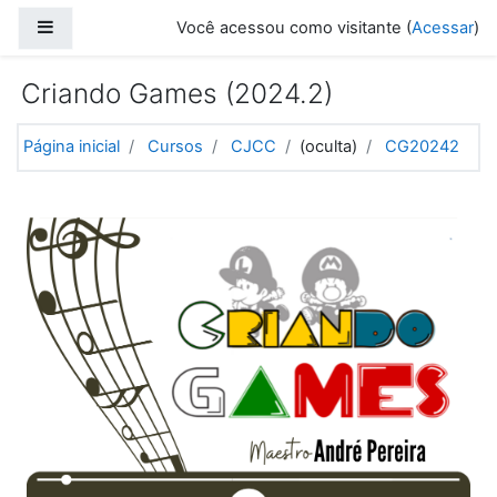
Ir para o conteúdo principal
Painel lateral
Você acessou como visitante (
Acessar
)
Criando Games (2024.2)
Página inicial
Cursos
CJCC
(oculta)
CG20242
Programação