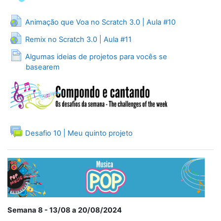
URL
Animação que Voa no Scratch 3.0 | Aula #10
URL
Remix no Scratch 3.0 | Aula #11
Algumas ideias de projetos para vocês se
Página
basearem
Fórum
Desafio 10 | Meu quinto projeto
Semana 8 - 13/08 a 20/08/2024