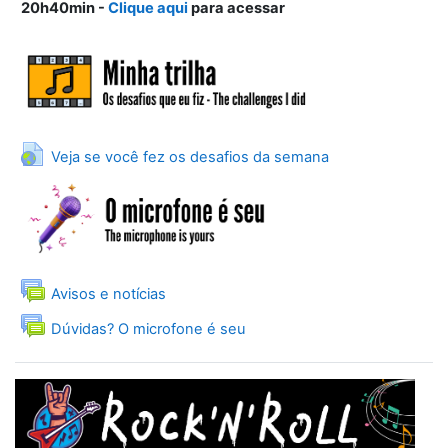
20h40min
-
Clique aqui
para acessar
URL
Veja se você fez os desafios da semana
Fórum
Avisos e notícias
Fórum
Dúvidas? O microfone é seu