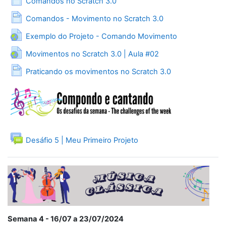
Comandos no Scratch 3.0
Página
Comandos - Movimento no Scratch 3.0
URL
Exemplo do Projeto - Comando Movimento
URL
Movimentos no Scratch 3.0 | Aula #02
Página
Praticando os movimentos no Scratch 3.0
Fórum
Desáfio 5 | Meu Primeiro Projeto
Semana 4 - 16/07 a 23/07/2024