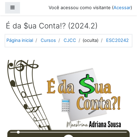
Ir para o conteúdo principal
Painel lateral
Você acessou como visitante (
Acessar
)
É da $ua Conta!? (2024.2)
Página inicial
Cursos
CJCC
(oculta)
ESC20242
Programação