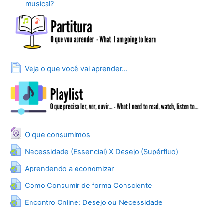
Lição
musical?
Página
Veja o que você vai aprender...
Arquivo
O que consumimos
URL
Necessidade (Essencial) X Desejo (Supérfluo)
URL
Aprendendo a economizar
URL
Como Consumir de forma Consciente
URL
Encontro Online: Desejo ou Necessidade